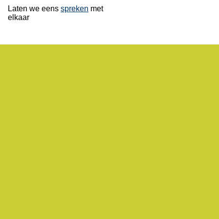
Laten we eens
spreken
met
elkaar