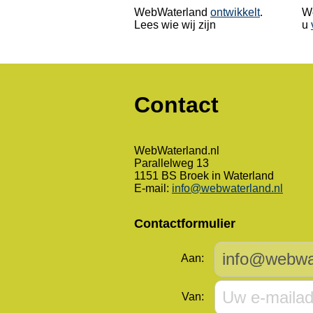
WebWaterland
ontwikkelt
.
We
Lees wie wij zijn
u
Contact
WebWaterland.nl
Parallelweg 13
1151 BS Broek in Waterland
E-mail:
info@webwaterland.nl
Contactformulier
Aan:
Van: